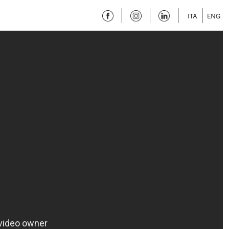
ITA
ENG